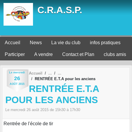
Panneau de gestion des cookies
C.R.A.S.P.
Accueil
News
La vie du club
infos pratiques
Participer
A vendre
Contact et Plan
clubs amis
Le
mercredi
Accueil
26
RENTRÉE E.T.A pour les anciens
AOÛT
2015
RENTRÉE E.T.A
POUR LES ANCIENS
Le
mercredi
26
août
2015
de 15h30 à 17h30
Rentrée de l'école de tir