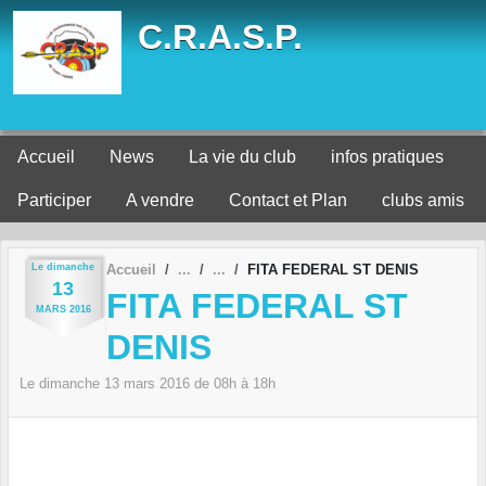
Panneau de gestion des cookies
C.R.A.S.P.
Accueil
News
La vie du club
infos pratiques
Participer
A vendre
Contact et Plan
clubs amis
Le
dimanche
Accueil
FITA FEDERAL ST DENIS
13
FITA FEDERAL ST
MARS
2016
DENIS
Le
dimanche
13
mars
2016
de 08h à 18h