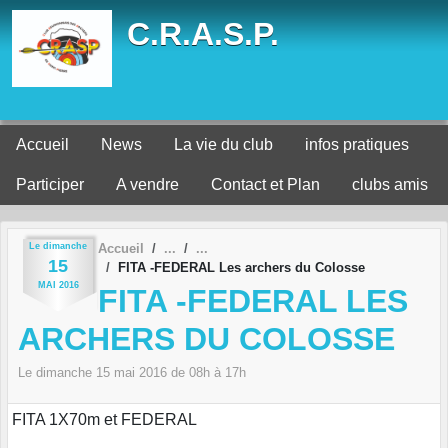
Panneau de gestion des cookies
C.R.A.S.P.
Accueil
News
La vie du club
infos pratiques
Participer
A vendre
Contact et Plan
clubs amis
Le
dimanche
Accueil
15
FITA -FEDERAL Les archers du Colosse
MAI
2016
FITA -FEDERAL LES
ARCHERS DU COLOSSE
Le
dimanche
15
mai
2016
de 08h à 17h
FITA 1X70m et FEDERAL