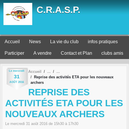
Panneau de gestion des cookies
C.R.A.S.P.
Accueil
News
La vie du club
infos pratiques
Participer
A vendre
Contact et Plan
clubs amis
Le
mercredi
Accueil
31
Reprise des activités ETA pour les nouveaux
archers
AOÛT
2016
REPRISE DES
ACTIVITÉS ETA POUR LES
NOUVEAUX ARCHERS
Le
mercredi
31
août
2016
de 15h30 à 17h30