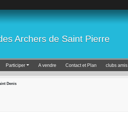
es Archers de Saint Pierre
Participer
A vendre
Contact et Plan
clubs amis
int Denis