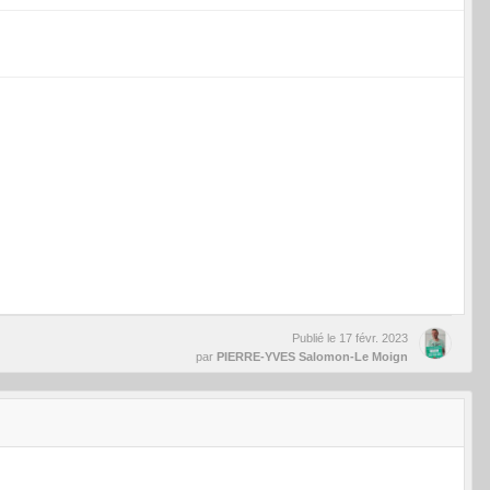
Publié le
17 févr. 2023
par
PIERRE-YVES Salomon-Le Moign