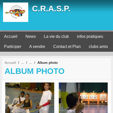
Panneau de gestion des cookies
C.R.A.S.P.
Accueil
News
La vie du club
infos pratiques
Participer
A vendre
Contact et Plan
clubs amis
Accueil
Album photo
ALBUM PHOTO