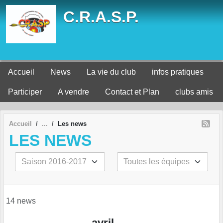
Panneau de gestion des cookies
C.R.A.S.P.
Accueil
News
La vie du club
infos pratiques
Participer
A vendre
Contact et Plan
clubs amis
Accueil
Les news
LES NEWS
14 news
avril