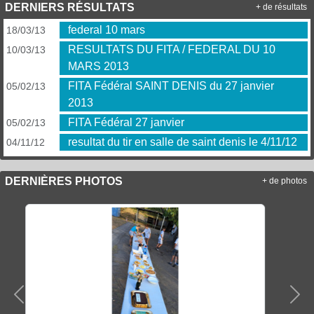
DERNIERS RÉSULTATS
+ de résultats
federal 10 mars
18/03/13
RESULTATS DU FITA / FEDERAL DU 10
10/03/13
MARS 2013
FITA Fédéral SAINT DENIS du 27 janvier
05/02/13
2013
FITA Fédéral 27 janvier
05/02/13
resultat du tir en salle de saint denis le 4/11/12
04/11/12
DERNIÈRES PHOTOS
+ de photos
Précedent
Sui