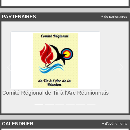
PARTENAIRES
+ de partenaires
Précedent
Suiv
FFTA
CALENDRIER
+ d'évènements