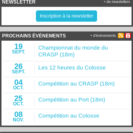
NEWSLETTER
+ de newsletters
Inscription à la newsletter
PROCHAINS ÉVÈNEMENTS
+ d'évènements
19
Championnat du monde du
SEPT.
CRASP (18m)
26
Les 12 heures du Colosse
SEPT.
04
Compétition au CRASP (18m)
OCT.
25
Compétition au Port (18m)
OCT.
08
Compétition au Colosse
NOV.